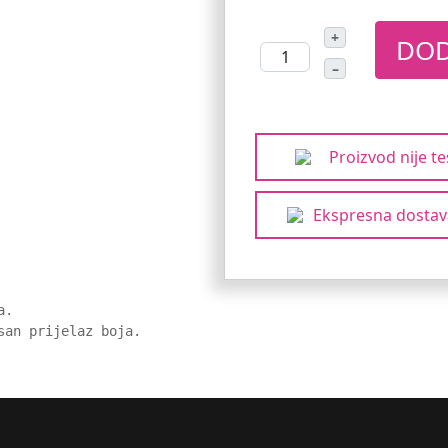
+
DOD
–
Proizvod nije te
Ekspresna dostav
.

san prijelaz boja.