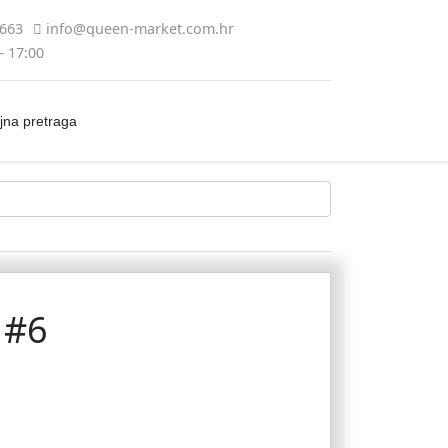
5663
info@queen-market.com.hr
– 17:00
jna pretraga
 #6