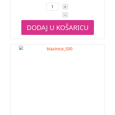
+
–
DODAJ U KOŠARICU