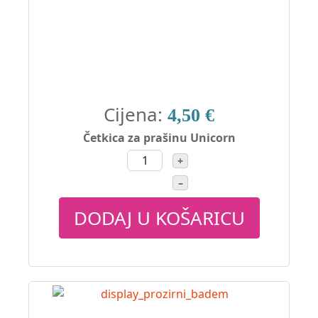
Cijena:
4,50 €
Četkica za prašinu Unicorn
+
–
DODAJ U KOŠARICU