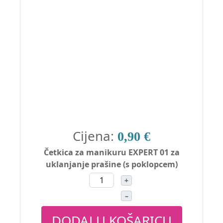
Cijena:
0,90 €
Četkica za manikuru EXPERT 01 za
uklanjanje prašine (s poklopcem)
+
–
DODAJ U KOŠARICU