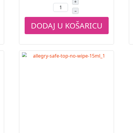
+
–
DODAJ U KOŠARICU