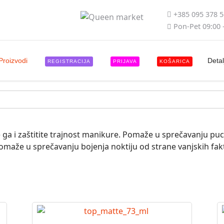
+385 095 378 
Pon-Pet 09:00 
Proizvodi
Detal
REGISTRACIJA
PRIJAVA
KOŠARICA
e ga i zaštitite trajnost manikure. Pomaže u sprečavanju pucan
r pomaže u sprečavanju bojenja noktiju od strane vanjskih fak