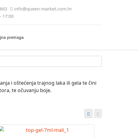
5663
info@queen-market.com.hr
– 17:00
jna pretraga
ja i oštećenja trajnog laka ili gela te čini
tora, te očuvanju boje.