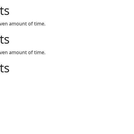
ts
iven amount of time.
ts
iven amount of time.
ts
iven amount of time.
Load more...
 SHOP
KONTAKT PODACI