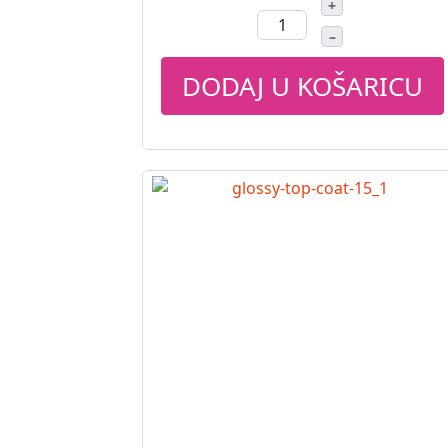
+
–
DODAJ U KOŠARICU